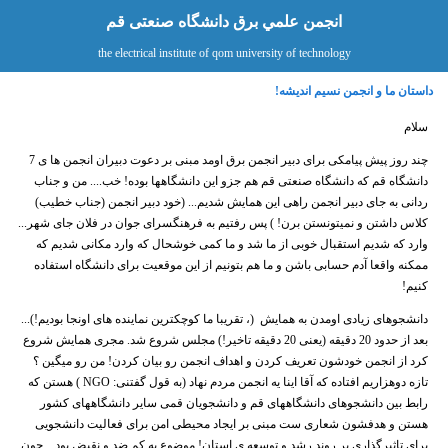
انجمن علمي برق دانشگاه صنعتی قم
the electrical institute of qom university of technology
داستان ما و انجمن نسیم اندیشه!
سلام
چند روز پیش پیامکی برای دبیر انجمن برق اومد مبنی بر دعوت دبیران انجمن ها ی 7
دانشگاه قم که دانشگاه صنعتی قم هم جزو این دانشگاهها بوده! خب.... من و جناب
ردانی به جای دبیر انجمن راهی این همایش شدیم... (خود دبیر انجمن (جناب خطیب)
کلاس داشتن و نمیتونستن برن! ) پس رفتیم به فرهنگسرای جوان در فلان جای شهر...
وارد که شدیم استقبال خوبی از ما شد و ما کمی خوشحال که وارد مکانی شدیم که
ممکنه واقعا آدم حسابی باشن و ما هم بتونیم از این موقعیت برای دانشگاه استفاده
کنیم!
دانشجوهای زیادی اومدن به همایش (، تقریبا ما کوچکترین نماینده های اونجا بودیم!)...
بعد از حدود 20 دقیقه (یعنی 20 دقیقه تاخیر!) مجلس شروع شد. مجری همایش شروع
کرد از انجمن خودشون تعریف کردن و اهداف انجمن رو بیان کردن! من رو میگین ؟
تازه دوهزاریم افتاده که آقا اینا یه انجمن مردم نهاد (به قول گفتنی: NGO ) هستن که
رابط بین دانشجوهای دانشگاههای قم و دانشجویان قمی سایر دانشگاههای کشور
هستن و هدفشون شعاری ست مبنی بر ایجاد محیطی امن برای فعالیت دانشجویی
برای تاثیرگذاری بر روند رشد و توسعه ی استان! موضوع یه کم ضد و نقیض بود... چون