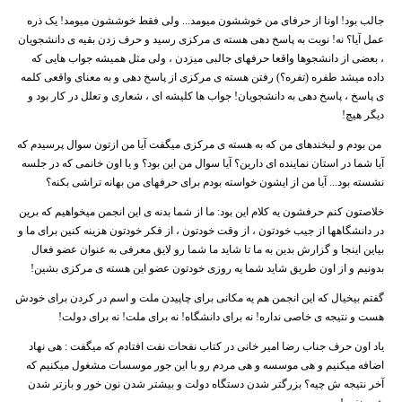
جالب بود! اونا از حرفای من خوششون میومد... ولی فقط خوششون میومد! یک ذره
عمل آیا؟ نه! نوبت به پاسخ دهی هسته ی مرکزی رسید و حرف زدن بقیه ی دانشجویان
، بعضی از دانشجوها واقعا حرفهای جالبی میزدن ، ولی مثل همیشه جواب هایی که
داده میشد طفره (تفره؟) رفتن هسته ی مرکزی از پاسخ دهی و به معنای واقعی کلمه
ی پاسخ ، پاسخ دهی به دانشجویان! جواب ها کلیشه ای ، شعاری و تعلل در کار بود و
دیگر هیچ!
من بودم و لبخندهای من که به هسته ی مرکزی میگفت آیا من ازتون سوال پرسیدم که
آیا شما در استان نماینده ای دارین؟ آیا سوال من این بود؟ و یا اون خانمی که در جلسه
نشسته بود... آیا من از ایشون خواسته بودم برای حرفهای من بهانه تراشی بکنه؟
خلاصتون کنم حرفشون یه کلام این بود: ما از شما بدنه ی این انجمن میخواهیم که برین
در دانشگاهها از جیب خودتون ، از وقت خودتون ، از فکر خودتون هزینه کنین برای ما و
بیاین اینجا و گزارش بدین به ما تا شاید ما شما رو لایق معرفی به عنوان عضو فعال
بدونیم و از اون طریق شاید شما یه روزی خودتون عضو این هسته ی مرکزی بشین!
گفتم بیخیال که این انجمن هم یه مکانی برای چاپیدن ملت و اسم در کردن برای خودش
هست و نتیجه ی خاصی نداره! نه برای دانشگاه! نه برای ملت! نه برای دولت!
یاد اون حرف جناب رضا امیر خانی در کتاب نفحات نفت افتادم که میگفت : هی نهاد
اضافه میکنیم و هی موسسه و هی مردم رو با این جور موسسات مشغول میکنیم که
آخر نتیجه ش چیه؟ بزرگتر شدن دستگاه دولت و بیشتر شدن نون خور و بازتر شدن