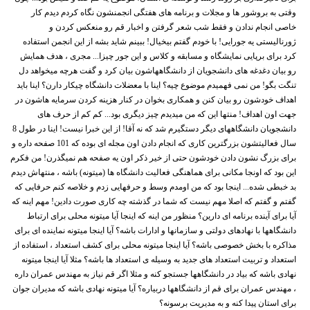
وقتی به بروشور ها و مجلات و برنامه های هفتگی انجمنشون نگاه کردم دیدم کار
خاصی انجام ندادن و فقط شب شعر گرفتن و اخبار قم رو منعکس کردن و
ژورنالیستی یه جورایی! با خودم گفتم بیخیال! ببینم شاید بشه از این انجمن استفاده
کرد برای برپایی نمایشگاه و مسابقه و کلاس و این جور چیزا... مجری ، هدف همایش
رو بیان دغدغه های دانشجویان از دانشگاههاشون بیان کرد و گفت هرچه میخواهد دل
تنگت بگو! من نمی فهمیدم موضوع چیه؟ اینا با معضلات دانشگاه چیکار دارن؟ اینا باید
اهداف خودشون رو بیان کنن و همکاری بخوان در کنار هزینه کردن سرمایه هاشون در
جهت اون اهداف! منتها این که من میدیدم چیز دیگری بود... کم کم از حرف های
دانشجویان دانشگاههای دیگر دستگیرم شد که نه آقا! از این خبرا نیست! اینا در طول 8
سال فعالیتشون بزرگترین کاری که انجام دادن اون مجله ای بوده که 101 صفحه داره و
برای بزرگ نشون دادن خودشون حتی از خیر ذکر اون یه صفحه هم نمیگذرن! من فکرم
این بود که اونجا مکانی برای هماهنگی فعالیت دانشگاه ها (میتونه) باشه ، منتهاش دیدم
بد خبطی شده... اینجا بود که من اومدم وسط و حرفهایی زدم و خلاصه کنم حرفایی که
گفتم و گفتم که اصلا مهم نیست که شما در گذشته چه کاری صورت دادین! مهم اینه که
آیا برای آینده برنامه ای دارین؟ منظور من اینه که اینجا آیا میتونه محلی برای ارتباط
دانشگاهها با نهادهای دولتی و سازمانها و ادارات باشه؟ آیا اینجا میتونه نماینده ای برای
مذاکره با بخش خصوصی باشه؟ آیا اینجا میتونه محلی برای کشف استعداد ، استفاده از
استعداد و تربیت استعداد های جدید به وسیله ی استعداد ها باشه؟ مثلا آیا اینجا میتونه
نهادی باشه که بیاد در دانشگاهها جستجو کنه و مثلا اگر قم نیاز به مهندس عمران داره
، مهندس عمران برای قم از دانشگاهها دربیاره؟ آیا میتونه نهادی باشه که مدیران جوان
برای استان پیدا کنه و به مدیریت برسونه؟