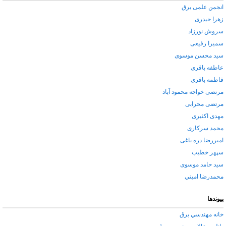
انجمن علمی برق
زهرا حیدری
سروش نورزاد
سمیرا رفیعی
سید محسن موسوی
عاطفه باقری
فاطمه باقری
مرتضی خواجه محمود آباد
مرتضی محرابی
مهدی اکثیری
محمد سرکاری
امیررضا دره باغی
سپهر خطيب
سید حامد موسوی
محمدرضا اميني
پیوندها
خانه مهندسي برق